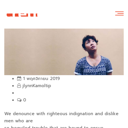
1 พฤศจิกายน 2019
jlynnKamoltip
0
We denounce with righteous indignation and dislike
men who are
so beguiled trouble that are bound to ensue